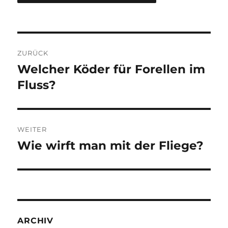
Beitragsnavigation
ZURÜCK
Welcher Köder für Forellen im
Vorheriger
Beitrag:
Fluss?
WEITER
Wie wirft man mit der Fliege?
Nächster
Beitrag:
ARCHIV