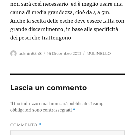
non sarà così necessario, ed è meglio usare una
canna di media grandezza, cioè da 4 a 5m.
Anche la scelta delle esche deve essere fatta con
grande discernimento, in base alle specificità
dei pesci che trattengono
Autore
Pubblicato
Categorie
admin6548
16 Dicembre 2021
MULINELLO
il
Lascia un commento
Il tuo indirizzo email non sarà pubblicato.
I campi
obbligatori sono contrassegnati
*
COMMENTO
*