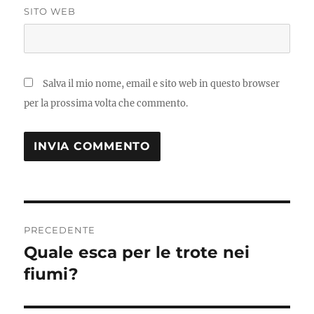
SITO WEB
Salva il mio nome, email e sito web in questo browser
per la prossima volta che commento.
Navigazione
PRECEDENTE
articoli
Quale esca per le trote nei
Articolo
precedente:
fiumi?