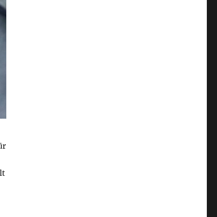
ür
lt