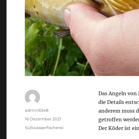
Das Angeln von Fo
die Details ents
Autor
admin6548
anderem muss di
Veröffentlicht
16 Dezember 2021
getroffen werde
am
Kategorien
Süßwasserfischerei
Der Köder ist ei