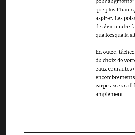
pour augmenter v
que plus l’hameço
aspirer. Les poi
de s’en rendre f
que lorsque la s
En outre, tâchez
du choix de vot
eaux courantes (
encombrements (
carpe
assez solid
amplement.