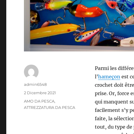
Parmi les différ
l’
hameçon
est c
Autore
admin6548
crochet doit êtr
Pubblicato
2 Dicembre 2021
prise. Or, force
il
Categorie
AMO DA PESCA
,
qui manquent sur
ATTREZZATURA DA PESCA
facilement s’y p
faite, la sélect
tout, du type de