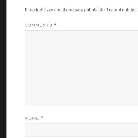
Il tuo indirizzo email non sarà pubblicato.
I campi obbliga
COMMENTO
*
NOME
*