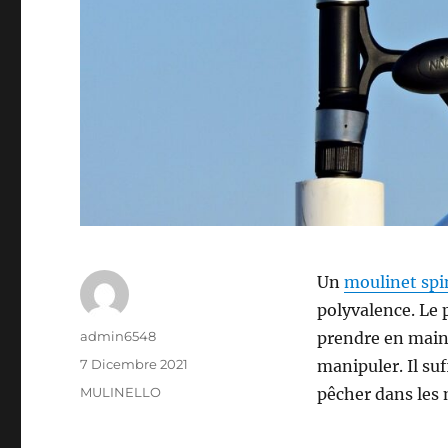
Un
moulinet sp
polyvalence. Le p
Autore
admin6548
prendre en main.
Pubblicato
7 Dicembre 2021
manipuler. Il su
il
Categorie
MULINELLO
pêcher dans les 