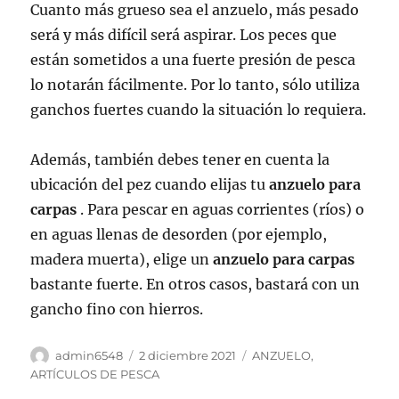
Cuanto más grueso sea el anzuelo, más pesado
será y más difícil será aspirar. Los peces que
están sometidos a una fuerte presión de pesca
lo notarán fácilmente. Por lo tanto, sólo utiliza
ganchos fuertes cuando la situación lo requiera.
Además, también debes tener en cuenta la
ubicación del pez cuando elijas tu
anzuelo para
carpas
. Para pescar en aguas corrientes (ríos) o
en aguas llenas de desorden (por ejemplo,
madera muerta), elige un
anzuelo para carpas
bastante fuerte. En otros casos, bastará con un
gancho fino con hierros.
Autor
Publicado
Categorías
admin6548
2 diciembre 2021
ANZUELO
,
el
ARTÍCULOS DE PESCA