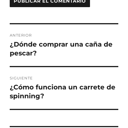
Navegación
ANTERIOR
de
¿Dónde comprar una caña de
Entrada
anterior:
pescar?
entradas
SIGUIENTE
¿Cómo funciona un carrete de
Entrada
siguiente:
spinning?