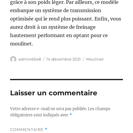
grâce à son poids léger. Par ailleurs, ce modèle
embarque un système de transmission
optimisée qui le rend plus puissant. Enfin, vous
aurez droit à un système de freinage
hautement performant en optant pour ce
moulinet.
Auteur
Publié
Catégories
admin6548
14 décembre 2021
Moulinet
le
Laisser un commentaire
Votre adresse e-mail ne sera pas publiée.
Les champs
obligatoires sont indiqués avec
*
COMMENTAIRE
*