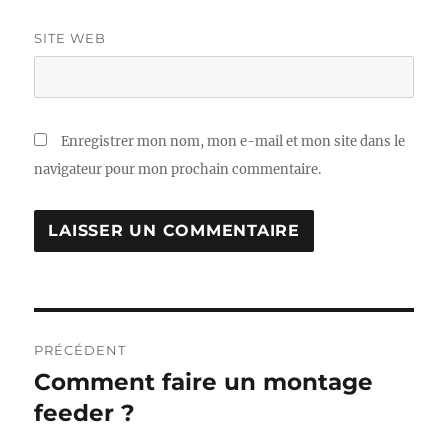
SITE WEB
Enregistrer mon nom, mon e-mail et mon site dans le
navigateur pour mon prochain commentaire.
Navigation
PRÉCÉDENT
de
Comment faire un montage
Publication
précédente :
feeder ?
l’article