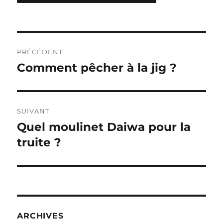
Navigation
PRÉCÉDENT
de
Comment pêcher à la jig ?
Publication
précédente :
l’article
SUIVANT
Quel moulinet Daiwa pour la
Publication
suivante :
truite ?
ARCHIVES