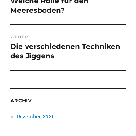
Welche Rolle für den
Vorheriger
Beitrag:
Meeresboden?
WEITER
Die verschiedenen Techniken
Nächster
Beitrag:
des Jiggens
ARCHIV
Dezember 2021