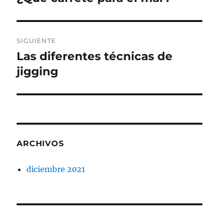
anterior:
entradas
SIGUIENTE
Las diferentes técnicas de
Entrada
siguiente:
jigging
ARCHIVOS
diciembre 2021