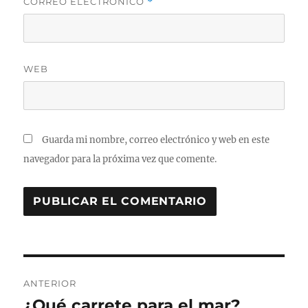
CORREO ELECTRÓNICO
*
WEB
Guarda mi nombre, correo electrónico y web en este
navegador para la próxima vez que comente.
Navegación
ANTERIOR
de
¿Qué carrete para el mar?
Entrada