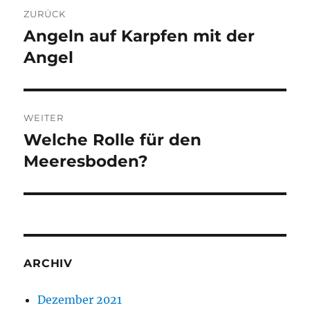
Beitragsnavigation
ZURÜCK
Angeln auf Karpfen mit der
Vorheriger
Beitrag:
Angel
WEITER
Welche Rolle für den
Nächster
Beitrag:
Meeresboden?
ARCHIV
Dezember 2021