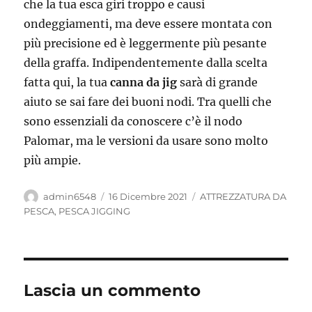
che la tua esca giri troppo e causi
ondeggiamenti, ma deve essere montata con
più precisione ed è leggermente più pesante
della graffa. Indipendentemente dalla scelta
fatta qui, la tua
canna da jig
sarà di grande
aiuto se sai fare dei buoni nodi. Tra quelli che
sono essenziali da conoscere c’è il nodo
Palomar, ma le versioni da usare sono molto
più ampie.
Autore
Pubblicato
Categorie
admin6548
16 Dicembre 2021
ATTREZZATURA DA
il
PESCA
,
PESCA JIGGING
Lascia un commento