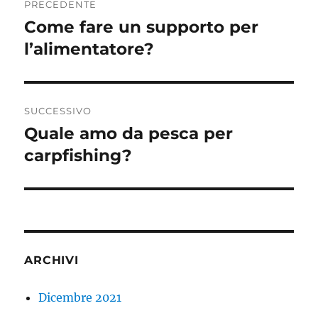
PRECEDENTE
articoli
Come fare un supporto per
Articolo
precedente:
l’alimentatore?
SUCCESSIVO
Quale amo da pesca per
Articolo
successivo:
carpfishing?
ARCHIVI
Dicembre 2021