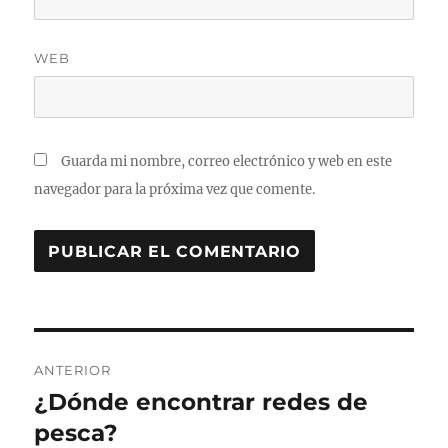
WEB
Guarda mi nombre, correo electrónico y web en este
navegador para la próxima vez que comente.
Navegación
ANTERIOR
de
¿Dónde encontrar redes de
Entrada
anterior:
pesca?
entradas