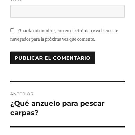
Guarda mi nombre, correo electrónico y web en este
navegador para la próxima vez que comente.
Navegación
ANTERIOR
de
¿Qué anzuelo para pescar
Entrada
anterior:
carpas?
entradas