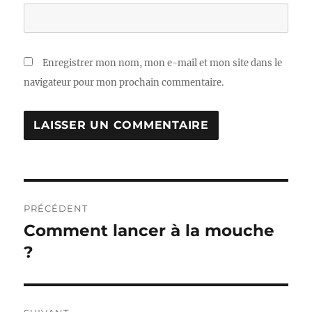
Enregistrer mon nom, mon e-mail et mon site dans le
navigateur pour mon prochain commentaire.
Navigation
PRÉCÉDENT
de
Comment lancer à la mouche
Publication
précédente :
?
l’article