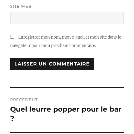
SITE WEB
Enregistrer mon nom, mon e-mail et mon site dans le
navigateur pour mon prochain commentaire.
Navigation
PRÉCÉDENT
de
Quel leurre popper pour le bar
Publication
précédente :
?
l’article