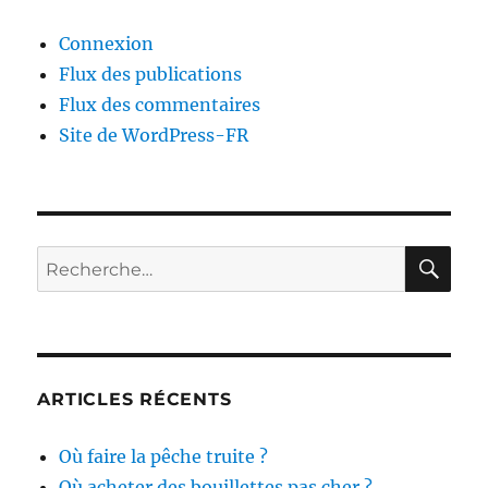
Connexion
Flux des publications
Flux des commentaires
Site de WordPress-FR
RE
Recherche
pour :
ARTICLES RÉCENTS
Où faire la pêche truite ?
Où acheter des bouillettes pas cher ?