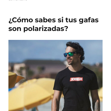
¿Cómo
utilizar
un
¿Cómo sabes si tus gafas
sensor
táctil?
son polarizadas?