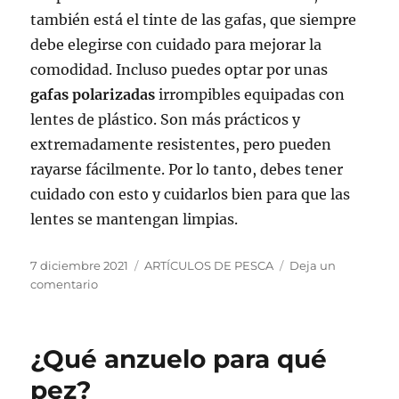
también está el tinte de las gafas, que siempre
debe elegirse con cuidado para mejorar la
comodidad. Incluso puedes optar por unas
gafas polarizadas
irrompibles equipadas con
lentes de plástico. Son más prácticos y
extremadamente resistentes, pero pueden
rayarse fácilmente. Por lo tanto, debes tener
cuidado con esto y cuidarlos bien para que las
lentes se mantengan limpias.
Publicado
Categorías
7 diciembre 2021
ARTÍCULOS DE PESCA
Deja un
el
en
comentario
¿Cómo
sabes
si
¿Qué anzuelo para qué
tus
gafas
pez?
son