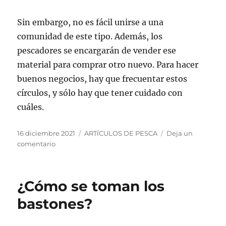
Sin embargo, no es fácil unirse a una
comunidad de este tipo. Además, los
pescadores se encargarán de vender ese
material para comprar otro nuevo. Para hacer
buenos negocios, hay que frecuentar estos
círculos, y sólo hay que tener cuidado con
cuáles.
Publicado
Categorías
16 diciembre 2021
ARTÍCULOS DE PESCA
Deja un
el
en
comentario
¿Dónde
comprar
hilo
¿Cómo se toman los
de
pescar?
bastones?