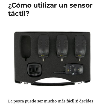
toman
¿Cómo utilizar un sensor
los
bastones?
táctil?
La pesca puede ser mucho más fácil si decides