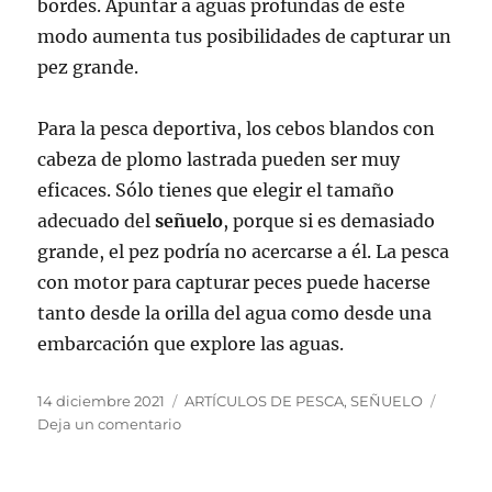
bordes. Apuntar a aguas profundas de este
modo aumenta tus posibilidades de capturar un
pez grande.
Para la pesca deportiva, los cebos blandos con
cabeza de plomo lastrada pueden ser muy
eficaces. Sólo tienes que elegir el tamaño
adecuado del
señuelo
, porque si es demasiado
grande, el pez podría no acercarse a él. La pesca
con motor para capturar peces puede hacerse
tanto desde la orilla del agua como desde una
embarcación que explore las aguas.
Publicado
Categorías
14 diciembre 2021
ARTÍCULOS DE PESCA
,
SEÑUELO
el
en
Deja un comentario
¿Cómo
se