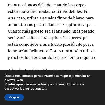
En otras épocas del año, cuando las carpas
están mal alimentadas, son más débiles. En
este caso, utiliza anzuelos finos de hierro para
aumentar tus posibilidades de capturar carpas.
Cuanto más grueso sea el anzuelo, más pesado
será y más difícil será aspirar. Los peces que
están sometidos a una fuerte presión de pesca
lo notarán fácilmente. Por lo tanto, sólo utiliza
ganchos fuertes cuando la situación lo requiera.
Además, también debes tener en cuenta la
Utilizamos cookies para ofrecerte la mejor experiencia en
ubicación del pez cuando elijas tu
anzuelo para
nuestra web.
carpas
. Para pescar en aguas corrientes (ríos) o
Puedes aprender más sobre qué cookies utilizamos o
desactivarlas en los
ajustes
.
en aguas llenas de desorden (por ejemplo,
madera muerta), elige un
anzuelo para carpas
Aceptar
bastante fuerte. En otros casos, bastará con un