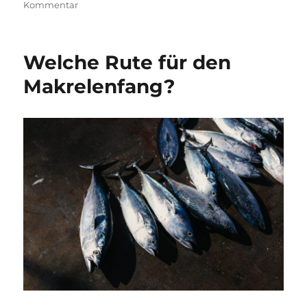
am
zu
Kommentar
Wie
wählt
man
Welche Rute für den
eine
Casting-
Makrelenfang?
Rolle
aus?