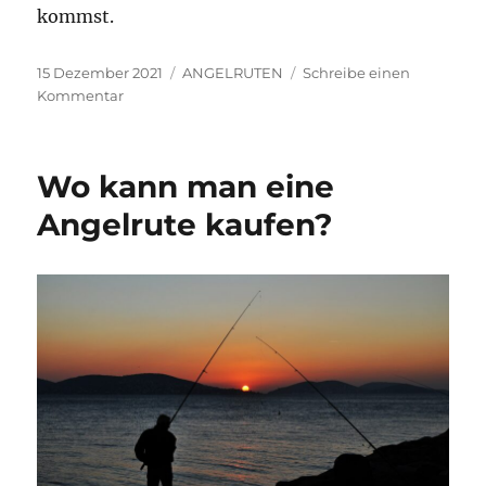
kommst.
Veröffentlicht
Kategorien
15 Dezember 2021
ANGELRUTEN
Schreibe einen
am
zu
Kommentar
Wie
man
mit
Wo kann man eine
einer
Bologneserute
Angelrute kaufen?
angelt