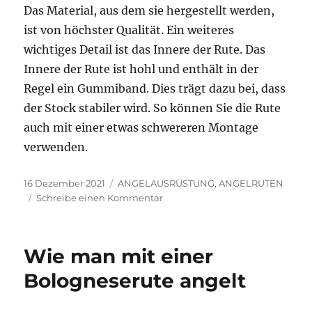
Das Material, aus dem sie hergestellt werden,
ist von höchster Qualität. Ein weiteres
wichtiges Detail ist das Innere der Rute. Das
Innere der Rute ist hohl und enthält in der
Regel ein Gummiband. Dies trägt dazu bei, dass
der Stock stabiler wird. So können Sie die Rute
auch mit einer etwas schwereren Montage
verwenden.
Veröffentlicht
Kategorien
16 Dezember 2021
ANGELAUSRÜSTUNG
,
ANGELRUTEN
am
zu
Schreibe einen Kommentar
Welchen
Teleskopischerute
sollte
Wie man mit einer
man
wählen?
Bologneserute angelt