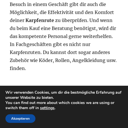
Besuch in einem Geschäft gibt dir auch die
Möglichkeit, die Effektivität und den Komfort
deiner
Karpfenrute
zu überprüfen. Und wenn
du beim Kauf eine Beratung benötigst, wird dir
das kompetente Personal gerne weiterhelfen.
In Fachgeschäften gibt es nicht nur
Karpfenruten. Du kannst dort sogar anderes
Zubehör wie Köder, Rollen, Angelkleidung usw.
finden.
Kaufe in einem Online-Shop ein
Wir verwenden Cookies, um dir die bestmögliche Erfahrung auf
unserer Website zu bieten.
You can find out more about which cookies we are using or
switch them off in
settings
.
Dank der Entwicklung der Technologie ist es
heutzutage möglich, den Kauf deiner
Karpfen-
Akzeptieren
oder Angelrute über das Internet abzuwickeln.