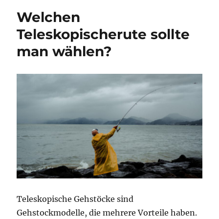
für
Welchen
den
Makrelenfang?
Teleskopischerute sollte
man wählen?
Teleskopische Gehstöcke sind
Gehstockmodelle, die mehrere Vorteile haben.